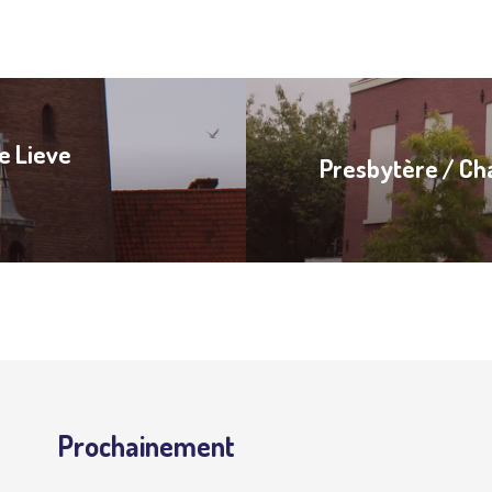
e Lieve
Presbytère / Cha
Prochainement