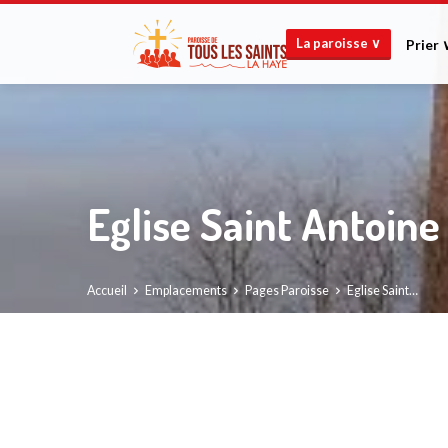
La paroisse ∨
Prier 
Eglise Saint Antoine
Accueil
Emplacements
Pages Paroisse
Eglise Saint…