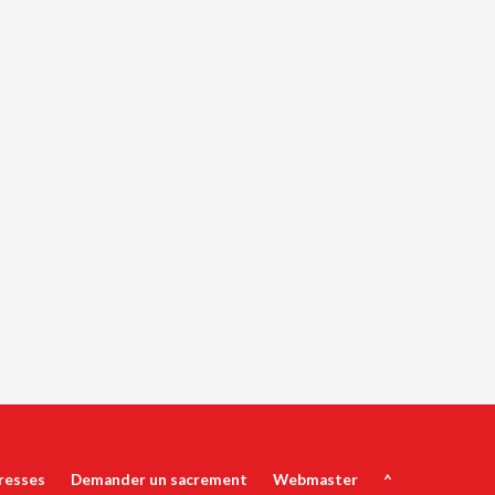
resses
Demander un sacrement
Webmaster
^