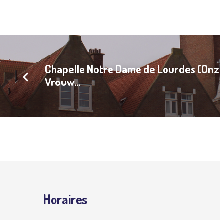
Eglise
Saint
Antoine
Abbé
Chapelle Notre Dame de Lourdes (Onz
Vrouw…
(St.
Antonius
Abt)
Horaires