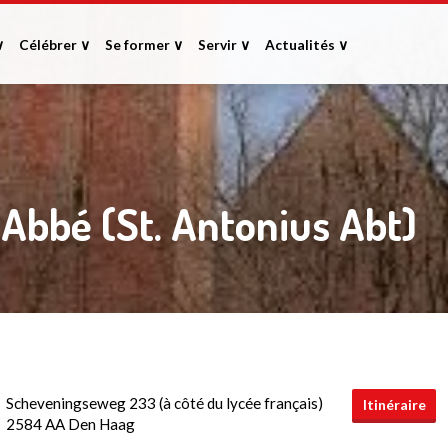
∨
Célébrer ∨
Se former ∨
Servir ∨
Actualités ∨
 Abbé (St. Antonius Abt)
Scheveningseweg 233 (à côté du lycée français)
Itinéraire
2584 AA Den Haag