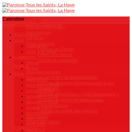
Calendrier
La paroisse ∨
Accueil
Actualités
Calendrier
Qui sommes-nous ?
Nos équipes
Évènements
Les lieux
Vues
Nous soutenir
Calendrier
Donner au Denier
Liste — A venir
Offrir une messe
Catégories
Caisse de solidarité
Messe
Prier ∨
Prière
Tous les horaires
Mois
Groupes de prière et d’intercession
août 2026
Groupe de prière d’intercession à vos
septembre 2026
intentions
octobre 2026
Groupe WhatsApp « Crois Seulement »
novembre 2026
Groupe de prière du Renouveau
décembre 2026
Charismatique
janvier 2027
Groupe de prière des enfants
février 2027
Adoration
mars 2027
Prière des mères
avril 2027
Célébrer ∨
mai 2027