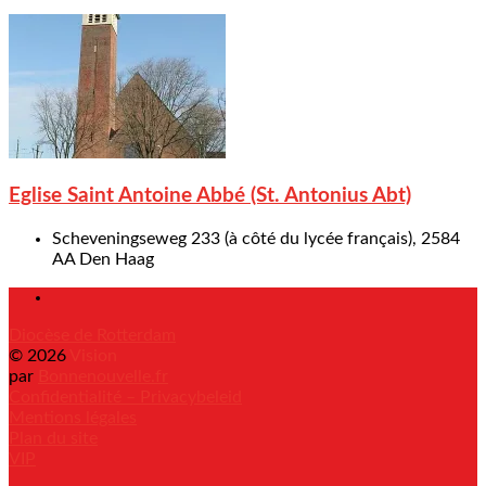
Eglise Saint Antoine Abbé (St. Antonius Abt)
Scheveningseweg 233 (à côté du lycée français), 2584
AA Den Haag
Diocèse de Rotterdam
© 2026
Vision
par
Bonnenouvelle.fr
Confidentialité – Privacybeleid
Mentions légales
Plan du site
VIP