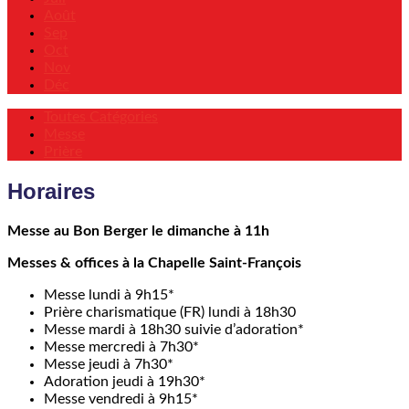
Août
Sep
Oct
Nov
Déc
Toutes Catégories
Messe
Prière
Evénements
Horaires
Messe au Bon Berger le dimanche à 11h
Messes & offices à la Chapelle Saint-François
Messe lundi à 9h15*
Prière charismatique (FR) lundi à 18h30
Messe mardi à 18h30 suivie d’adoration*
Messe mercredi à 7h30*
Messe jeudi à 7h30*
Adoration jeudi à 19h30*
Messe vendredi à 9h15*