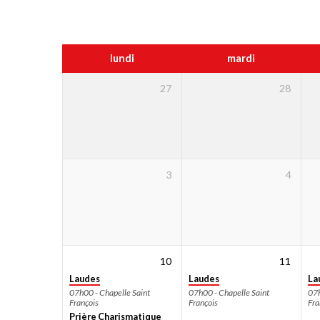
Calendrier
lundi
mardi
27
28
3
4
10
11
Laudes
Laudes
La
07h00 - Chapelle Saint
07h00 - Chapelle Saint
07h
François
François
Fra
Prière Charismatique