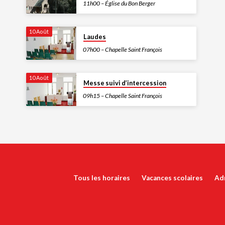
11h00 – Église du Bon Berger
10 Août
Laudes
07h00 – Chapelle Saint François
10 Août
Messe suivi d’intercession
09h15 – Chapelle Saint François
Tous les horaires
Vacances scolaires
Ad