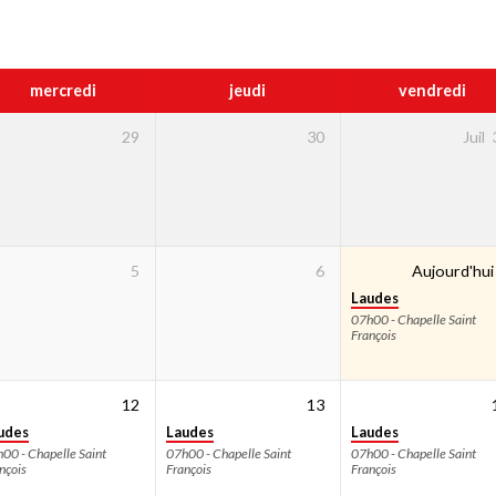
mercredi
jeudi
vendredi
29
30
Juil
5
6
Aujourd'hui
Laudes
07h00 - Chapelle Saint
François
12
13
udes
Laudes
Laudes
00 - Chapelle Saint
07h00 - Chapelle Saint
07h00 - Chapelle Saint
nçois
François
François