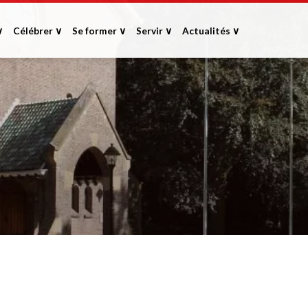
∨
Célébrer ∨
Se former ∨
Servir ∨
Actualités ∨