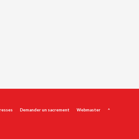
resses
Demander un sacrement
Webmaster
^