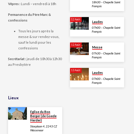
18h30 – Chapelle Saint
Vêpres :
Lundi – vendredi à 18h
François
Permanence du Père Marc &
12 Août
confessions
Laudes
07h00 – Chapelle Saint
Tous les jours après la
François
messe & sur rendez-vous,
sauf le lundi pour les
12 Août
Messe
confessions
07h30 – Chapelle Saint
François
Secrétariat :
jeudi de 10h30 à 12h30
au Presbytère
13 Août
Laudes
07h00 – Chapelle Saint
François
Lieux
Eglise du Bon
Berger (de Goede
Herder)
Stoeplaan 4, 2243 CZ
Wassenaar