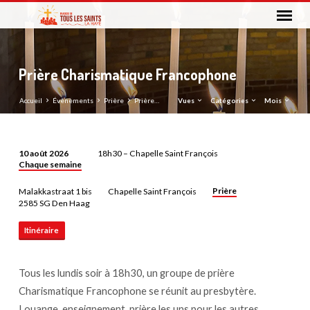
Prière Charismatique Francophone
Accueil
Évènements
Prière
Prière…
Vues
Catégories
Mois
10 août 2026
18h30 – Chapelle Saint François
Chaque semaine
Prière
Charismatique
Prière
Malakkastraat 1 bis
Chapelle Saint François
Francophone
2585 SG Den Haag
Itinéraire
Tous les lundis soir à 18h30, un groupe de prière
Charismatique Francophone se réunit au presbytère.
Louange, enseignement, prière les uns pour les autres