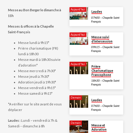
Aujourd'hui
Messe au Bon Berger le dimanche à
Laudes
11h
07h00 – Chapelle Saint
François
Messes & offices à la Chapelle
Saint-François
Aujourd'hui
Messe suivi
d’intercession
Messe lundi à 9h15*
09h15 – Chapelle Saint
Prière charismatique (FR)
François
lundi à 18h30
Messe mardi à 18h30 suivie
Aujourd'hui
d’adoration*
Prière
Messe mercredi à 7h30*
Charismatique
Francophone
Messe jeudi à 7h30*
18h30 – Chapelle Saint
Adoration jeudi à 19h30*
François
Messe vendredi à 9h15*
Messe samedi à 9h15*
Demain
Laudes
*A vérifier sur le site avant de vous
07h00 – Chapelle Saint
déplacer
François
Laudes :
Lundi – vendredi à 7h &
Demain
Messe et
Samedi – dimanche à 8h
Adoration