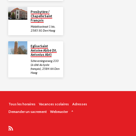
Presbytère /
Chapelle Saint
François
Malakkastraat 1 bis,
2585 SG Den Haag
Eglise Saint
Antoine Abbé (St.
Antonius Abt)
Scheveningseweg 233
(à côté du lycée
français), 2584 AA Den
Haag
Tous les horaires
Vacances scolaires
Adresses
Demander un sacrement
Webmaster
^