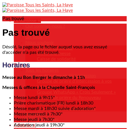
Pas trouvé
La paroisse ∨
Qui sommes-nous ?
Pas trouvé
Nos équipes
Les lieux
Nous soutenir
Désolé, la page ou le fichier auquel vous avez essayé
Donner au Denier
d'accéder n'a pas été trouvé.
Offrir une messe
Caisse de solidarité
Horaires
Prier ∨
Tous les horaires
Groupes de prière et d’intercession
Messe au Bon Berger le dimanche à 11h
Groupe de prière d’intercession à vos
intentions
Messes & offices à la Chapelle Saint-François
Groupe WhatsApp « Crois Seulement »
Messe lundi à 9h15*
Groupe de prière du Renouveau
Prière charismatique (FR) lundi à 18h30
Charismatique
Messe mardi à 18h30 suivie d’adoration*
Groupe de prière des enfants
Messe mercredi à 7h30*
Adoration
Messe jeudi à 7h30*
Prière des mères
Adoration jeudi à 19h30*
Célébrer ∨