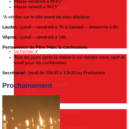
Messe vendredi à 9h15*
Baptême
Messe samedi à 9h15*
Première communion
Profession de Foi
*A vérifier sur le site avant de vous déplacer
Confirmation
Confession
Laudes :
Lundi – vendredi à 7h & Samedi – dimanche à 8h
Mariage
Sacrement des malades
Vêpres :
Lundi – vendredi à 18h
Funérailles
Sacerdoce et vie consacrée
Permanence du Père Marc & confessions
Se former ∨
Eveil à la Foi
Tous les jours après la messe & sur rendez-vous, sauf le
Catéchisme
lundi pour les confessions
Aumônerie
Secrétariat :
jeudi de 10h30 à 12h30 au Presbytère
Étudiants & jeunes pro
Scoutisme
Prochainement
Équipes Notre Dame
CVX
Parcours Alpha
Formation biblique
Servir ∨
Je m’engage dans un service
Servir la liturgie
Musique et chants
Servants d’autel et d’assemblée