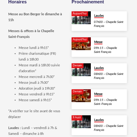
Horaires
Prochainement
Aujourd'hui
Messe au Bon Berger le dimanche à
Laudes
11h
07h00 – Chapelle Saint
François
Messes & offices à la Chapelle
Saint-François
Aujourd'hui
Messe
Messe lundi à 9h15*
09h 15 – Chapelle
Saint François
Prière charismatique (FR)
lundi à 18h30
Messe mardi à 18h30 suivie
Demain
Laudes
d’adoration*
08h00 – Chapelle Saint
Messe mercredi à 7h30*
François
Messe jeudi à 7h30*
Adoration jeudi à 19h30*
Demain
Messe vendredi à 9h15*
Messe
Messe samedi à 9h15*
09h 15 – Chapelle
Saint-François
*A vérifier sur le site avant de vous
déplacer
9 Août
Laudes
08h00 – Chapelle Saint
Laudes :
Lundi – vendredi à 7h &
François
Samedi – dimanche à 8h