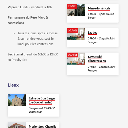
9 Août
Vêpres :
Lundi – vendredi à 18h
Messe dominicale
11h00 – Église du Bon
Permanence du Père Marc &
Berger
confessions
10 Août
Laudes
Tous les jours après la messe
07h00 – Chapelle Saint
& sur rendez-vous, sauf le
François
lundi pour les confessions
Secrétariat :
jeudi de 10h30 à 12h30
10 Août
Messe suivi
au Presbytère
d’intercession
09h15 – Chapelle Saint
François
Lieux
Eglise du Bon Berger
(de Goede Herder)
Stoeplaan 4, 2243 CZ
Wassenaar
Presbytère / Chapelle