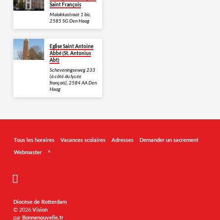
Saint François
Malakkastraat 1 bis,
2585 SG Den Haag
Eglise Saint Antoine
Abbé (St. Antonius
Abt)
Scheveningseweg 233
(à côté du lycée
français), 2584 AA Den
Haag
Tous les horaires
Vacances scolaires
Adresses
Demander un sacrement
Webmaster
^
Diocèse de Rotterdam
© 2026
Vision
par
Bonnenouvelle.fr