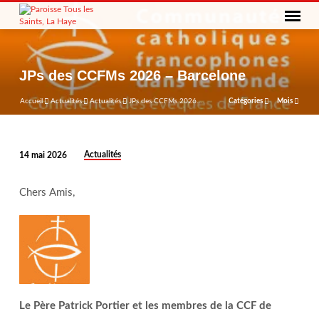
JPs des CCFMs 2026 – Barcelone
Accueil
Actualités
Actualités
JPs des CCFMs 2026…
Catégories
Mois
Actualités
14 mai 2026
JPs
des
Chers Amis,
CCFMs
2026
–
Barcelone
Le Père Patrick Portier et les membres de la CCF de