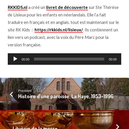
de
Lisieux
RKKIDS.nl
a créé un
livret de découverte
sur Ste Thérèse
pour
de Lisieux pour les enfants en néerlandais. Elle l’a fait
les
traduire en français et en anglais. tout est maintenant sur le
enfants
site RK Kids :
https://rkkids.nl/lisieux/
. Ils contiennent un
lien vers un podcast, avec la voix du Père Marc pour la
version française.
Lecteur
00:00
00:00
audio
Précédent
Histoire d’une paroisse, La Haye, 1953-1996
Suivant
Liturgie de la messe