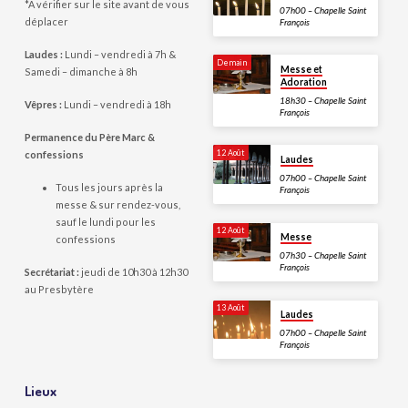
*A vérifier sur le site avant de vous
07h00 – Chapelle Saint
déplacer
François
Laudes :
Lundi – vendredi à 7h &
Demain
Messe et
Samedi – dimanche à 8h
Adoration
18h30 – Chapelle Saint
Vêpres :
Lundi – vendredi à 18h
François
Permanence du Père Marc &
12 Août
confessions
Laudes
07h00 – Chapelle Saint
Tous les jours après la
François
messe & sur rendez-vous,
sauf le lundi pour les
12 Août
Messe
confessions
07h30 – Chapelle Saint
François
Secrétariat :
jeudi de 10h30 à 12h30
au Presbytère
13 Août
Laudes
07h00 – Chapelle Saint
François
Lieux