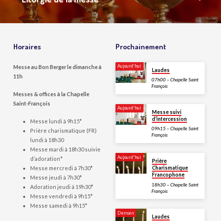
Horaires
Prochainement
Aujourd'hui
Messe au Bon Berger le dimanche à
Laudes
11h
07h00 – Chapelle Saint
François
Messes & offices à la Chapelle
Saint-François
Aujourd'hui
Messe suivi
d’intercession
Messe lundi à 9h15*
09h15 – Chapelle Saint
Prière charismatique (FR)
François
lundi à 18h30
Messe mardi à 18h30 suivie
Aujourd'hui
d’adoration*
Prière
Messe mercredi à 7h30*
Charismatique
Francophone
Messe jeudi à 7h30*
18h30 – Chapelle Saint
Adoration jeudi à 19h30*
François
Messe vendredi à 9h15*
Messe samedi à 9h15*
Demain
Laudes