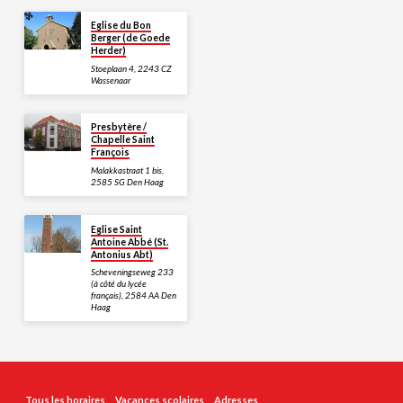
Eglise du Bon
Berger (de Goede
Herder)
Stoeplaan 4, 2243 CZ
Wassenaar
Presbytère /
Chapelle Saint
François
Malakkastraat 1 bis,
2585 SG Den Haag
Eglise Saint
Antoine Abbé (St.
Antonius Abt)
Scheveningseweg 233
(à côté du lycée
français), 2584 AA Den
Haag
Tous les horaires
Vacances scolaires
Adresses